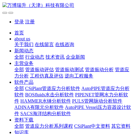
登录
注册
首页
about us
关于我们
在线留言
在线咨询
新闻动态
全部
行业动态
技术资讯
企业新闻
主营业务
全部
管道振动评估
管道振动测试
管道振动分析
管道应
力分析
工程仿真及评估
逆向工程服务
软件产品
全部
CSiPlant管道应力分析软件
AutoPIPE管道应力分析
软件
BOSfluids水击分析软件
PIPENET管网水力分析软
件
HAMMER水锤分析软件
PULS管网脉动分析软件
ADINA有限元分析软件
AutoPIPE Vessel压力容器设计软
件
SACS海洋结构分析软件
资料下载
全部
管道应力分析系列课程
CSiPlant中文资料
其它资料
知识库