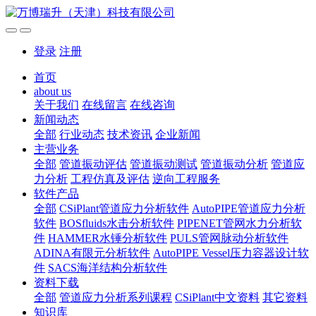
登录
注册
首页
about us
关于我们
在线留言
在线咨询
新闻动态
全部
行业动态
技术资讯
企业新闻
主营业务
全部
管道振动评估
管道振动测试
管道振动分析
管道应
力分析
工程仿真及评估
逆向工程服务
软件产品
全部
CSiPlant管道应力分析软件
AutoPIPE管道应力分析
软件
BOSfluids水击分析软件
PIPENET管网水力分析软
件
HAMMER水锤分析软件
PULS管网脉动分析软件
ADINA有限元分析软件
AutoPIPE Vessel压力容器设计软
件
SACS海洋结构分析软件
资料下载
全部
管道应力分析系列课程
CSiPlant中文资料
其它资料
知识库