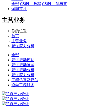
全部
CSiPlant教程
CSiPlant问与答
诚聘英才
主营业务
你的位置
首页
主营业务
管道应力分析
全部
管道振动评估
管道振动测试
管道振动分析
管道应力分析
工程仿真及评估
逆向工程服务