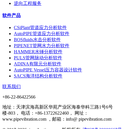
逆向工程服务
软件产品
CSiPlant管道应力分析软件
AutoPIPE管道应力分析软件
BOSfluids水击分析软件
PIPENET管网水力分析软件
HAMMER水锤分析软件
PULS管网脉动分析软件
ADINA有限元分析软件
AutoPIPE Vessel压力容器设计软件
SACS海洋结构分析软件
联系我们
+86-22-86422566
地址：天津滨海高新区华苑产业区海泰华科三路1号6号
楼-803， 电话：+86-13722622460， 网址：
www.pipevibration.com ，邮箱：info@ pipevibration.com