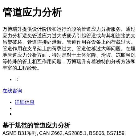
管道应力分析
万博瑞升提供设计阶段和运行阶段的管道应力分析服务。通过
应力分析避免管道应力过大或疲劳引起管道或与其相连接的支
吊架破坏、管道连接处泄漏、管道作用在设备上的荷载过大、
管道作用在支吊架上的荷载过大、管道位移过大等问题。在埋
地管道应力分析方面，特别是对于土体沉降、滑坡、冻胀融沉
等特殊的管土相互作用问题，万博瑞升有着独特的分析方法和
丰富的工程经验。
：
在线咨询
详细信息
基于规范的管道应力分析
ASME B31系列, CAN Z662, AS2885.1, BS806, BS7159,