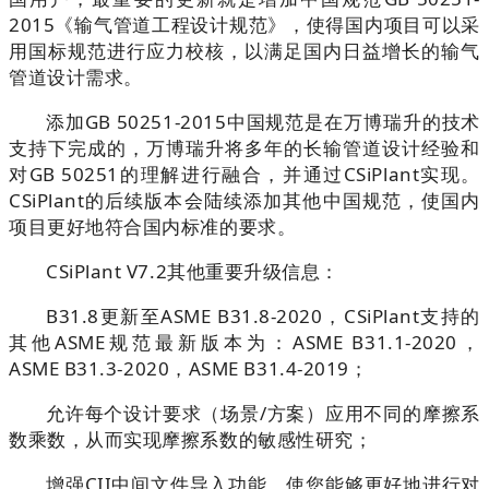
2015《
输气管道工程设计规范
》
，使得国内项目可以采
用国标规范进行应力校核，以满足国内日益增长的输气
管道设计需求。
添加
GB 50251-2015
中国规范是在万博瑞升的技术
支持下完成的，万博瑞升将多年的长输管道设计经验和
对
GB 50251
的理解进行融合，并通过
CSiPlant
实现。
CSiPlant
的后续版本会陆续添加其他中国规范，使国内
项目更好地符合国内标准的要求。
CSiPlant V7.2
其他重要升级信息：
B31.8
更新至
ASME B31.8-2020
，
CSiPlant
支持的
其他
ASME
规范最新版本为：
ASME B31.1-2020
，
ASME B31.3-2020
，
ASME B31.4-2019
；
允许每个设计要求（场景
/
方案）应用不同的摩擦系
数乘数，从而实现摩擦系数的敏感性研究；
增强
CII
中间文件导入功能，使您能够更好地进行对