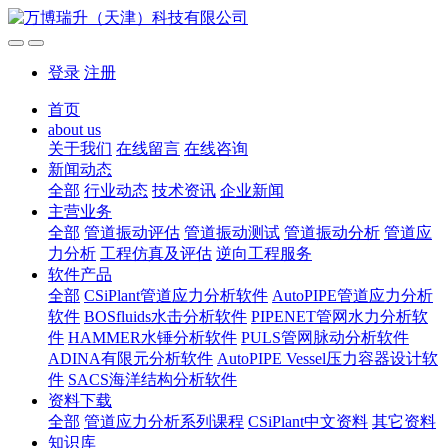
登录
注册
首页
about us
关于我们
在线留言
在线咨询
新闻动态
全部
行业动态
技术资讯
企业新闻
主营业务
全部
管道振动评估
管道振动测试
管道振动分析
管道应
力分析
工程仿真及评估
逆向工程服务
软件产品
全部
CSiPlant管道应力分析软件
AutoPIPE管道应力分析
软件
BOSfluids水击分析软件
PIPENET管网水力分析软
件
HAMMER水锤分析软件
PULS管网脉动分析软件
ADINA有限元分析软件
AutoPIPE Vessel压力容器设计软
件
SACS海洋结构分析软件
资料下载
全部
管道应力分析系列课程
CSiPlant中文资料
其它资料
知识库