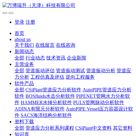
登录
注册
首页
about us
关于我们
在线留言
在线咨询
新闻动态
全部
行业动态
技术资讯
企业新闻
主营业务
全部
管道振动评估
管道振动测试
管道振动分析
管道应
力分析
工程仿真及评估
逆向工程服务
软件产品
全部
CSiPlant管道应力分析软件
AutoPIPE管道应力分析
软件
BOSfluids水击分析软件
PIPENET管网水力分析软
件
HAMMER水锤分析软件
PULS管网脉动分析软件
ADINA有限元分析软件
AutoPIPE Vessel压力容器设计软
件
SACS海洋结构分析软件
资料下载
全部
管道应力分析系列课程
CSiPlant中文资料
其它资料
知识库