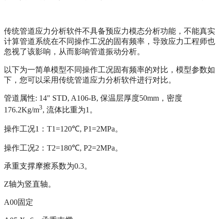
传统管道应力分析软件不具备预应力模态分析功能，不能真实
计算管道系统在不同操作工况的固有频率，导致应力工程师也
忽视了该影响，从而影响管道振动分析。
以下为一简单模型不同操作工况固有频率的对比，模型参数如
下，您可以采用传统管道应力分析软件进行对比。
管道属性
: 14" STD, A106-B,
保温层厚度
50mm
，密度
3
176.2Kg/m
,
流体比重为
1
。
操作工况
1
：
T1=120
℃
, P1=2MPa
。
操作工况
2
：
T2=180
℃
, P2=2MPa
。
承重支撑摩擦系数为
0.3
。
Z
轴为竖直轴。
A00
固定